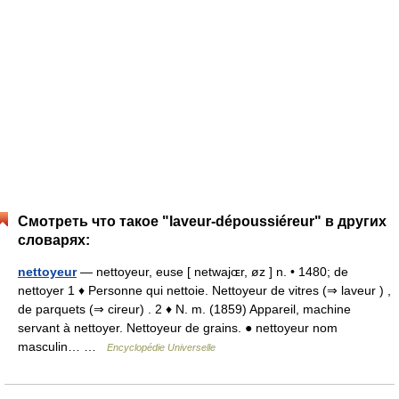
Смотреть что такое "laveur-dépoussiéreur" в других
словарях:
nettoyeur
— nettoyeur, euse [ netwajɶr, øz ] n. • 1480; de
nettoyer 1 ♦ Personne qui nettoie. Nettoyeur de vitres (⇒ laveur ) ,
de parquets (⇒ cireur) . 2 ♦ N. m. (1859) Appareil, machine
servant à nettoyer. Nettoyeur de grains. ● nettoyeur nom
masculin… …
Encyclopédie Universelle