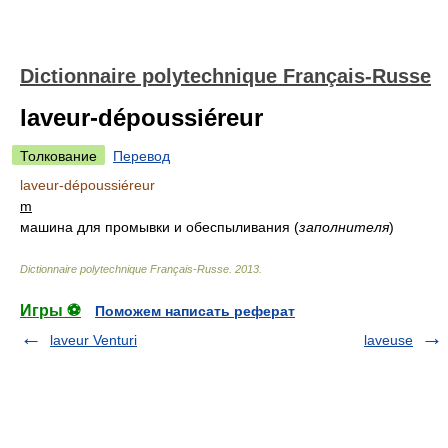
Dictionnaire polytechnique Français-Russe
laveur-dépoussiéreur
Толкование
Перевод
laveur-dépoussiéreur
m
машина для промывки и обеспыливания
(
заполнителя
)
Dictionnaire polytechnique Français-Russe
.
2013
.
Игры ⚽
Поможем написать реферат
laveur Venturi
laveuse